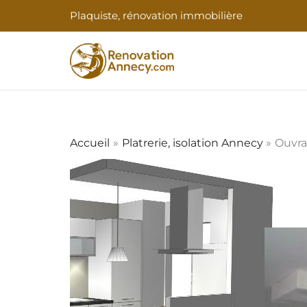
Aller
Plaquiste, rénovation immobilière
au
contenu
Accueil
Platrerie, isolation Annecy
Ouvra