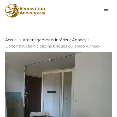
Aller
au
contenu
Accueil
Aménagements intérieur Annecy
Déconstruction cloisons briques ou placo Annecy