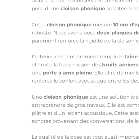
distincts tout en conservant un excellent c
pose d’une
cloison phonique
adaptée à cet
Cette
cloison phonique
mesure
10 cm d’é
robuste. Nous avons posé
deux plaques de
parement renforce la rigidité de la cloison
L’intérieur est entièrement rempli de
laine
et limite la transmission des
bruits aériens
une
porte à âme pleine
. Elle offre de mei
renforce le confort acoustique entre les de
Une
cloison phonique
est une solution idé
entreprendre de gros travaux. Elle est co
plâtre et d’un isolant acoustique. Cette as
sonores provenant des conversations, de la
La qualité de la pose est tout aussi import