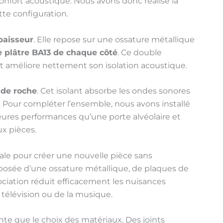
onfort acoustique. Nous avons donc réalisé la
te configuration.
paisseur
. Elle repose sur une ossature métallique
 plâtre BA13 de chaque côté
. Ce double
 et améliore nettement son isolation acoustique.
 de roche
. Cet isolant absorbe les ondes sonores
. Pour compléter l’ensemble, nous avons installé
lleures performances qu’une porte alvéolaire et
ux pièces.
ale pour créer une nouvelle pièce sans
mposée d’une ossature métallique, de plaques de
sociation réduit efficacement les nuisances
 télévision ou de la musique.
ante que le choix des matériaux. Des joints