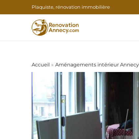
Aller
Plaquiste, rénovation immobilière
au
contenu
Accueil
Aménagements intérieur Annecy