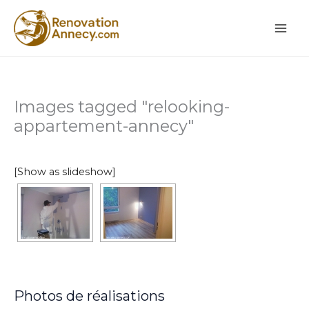
Aller
au
contenu
Images tagged "relooking-
appartement-annecy"
[Show as slideshow]
Photos de réalisations